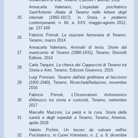
Annacarla Valeriano,
L'ospedale psichiatrico
Sant'Antonio Abate di Teramo nelle lettere degli
25
internati (1892-1917)
, in
Storia e problemi
contemporanei
, n. 60, a. XXV, maggio-agosto 2012,
pp. 137-169
Fabrizio Primoli,
La stazione ferroviaria di Teramo
,
26
Teramo, marzo 2014
Annacarla Valeriano,
Ammalò di testa. Storie dal
27
manicomio di Teramo (1880-1931)
, Teramo, Donzelli
Editore, 2014
Carla Tarquini,
La chiesa dei Cappuccini di Teramo tra
28
Storia e Arte
, Teramo, Edizioni Giservice, 2015
Luigi Ponziani,
Teramo dall'età giolittiana al fascismo
29
(1901-1940)
, Teramo, Ricerche&Redazioni, novembre
2016
Fabrizio Primoli,
L'Osservatorio Astronomico
30
d'Abruzzo tra storia e curiosità
, Teramo, settembre
2017
Marcello Mazzoni,
La pietà e la cura, Storia della
31
sanità e degli ospedali a Teramo
, Teramo, Artemia,
aprile 2018
Valerio Pichini,
Un tesoro da salvare nell'ex
32
Psichiatrico
, in
Cuore Volontario
, n. 2, a. 9, dicembre