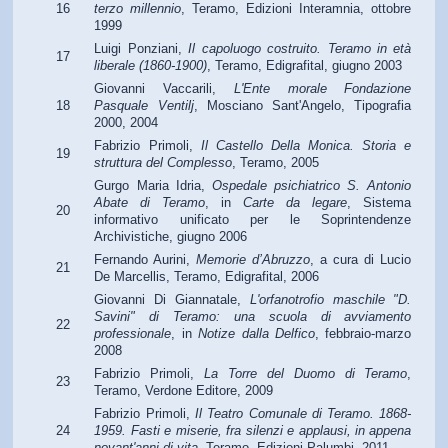
16
terzo millennio
, Teramo, Edizioni Interamnia, ottobre
1999
Luigi Ponziani,
Il capoluogo costruito. Teramo in età
17
liberale (1860-1900)
, Teramo, Edigrafital, giugno 2003
Giovanni Vaccarili,
L'Ente morale Fondazione
18
Pasquale Ventilj
, Mosciano Sant'Angelo, Tipografia
2000, 2004
Fabrizio Primoli,
Il Castello Della Monica. Storia e
19
struttura del Complesso
, Teramo, 2005
Gurgo Maria Idria,
Ospedale psichiatrico S. Antonio
Abate di Teramo
, in
Carte da legare
, Sistema
20
informativo unificato per le Soprintendenze
Archivistiche, giugno 2006
Fernando Aurini,
Memorie d’Abruzzo
, a cura di Lucio
21
De Marcellis, Teramo, Edigrafital, 2006
Giovanni Di Giannatale,
L'orfanotrofio maschile "D.
Savini" di Teramo: una scuola di avviamento
22
professionale
, in
Notize dalla Delfico
, febbraio-marzo
2008
Fabrizio Primoli,
La Torre del Duomo di Teramo
,
23
Teramo, Verdone Editore, 2009
Fabrizio Primoli,
Il Teatro Comunale di Teramo. 1868-
24
1959. Fasti e miserie, fra silenzi e applausi, in appena
novant'anni di vita
, Teramo, Edizioni Palumbi, 2011