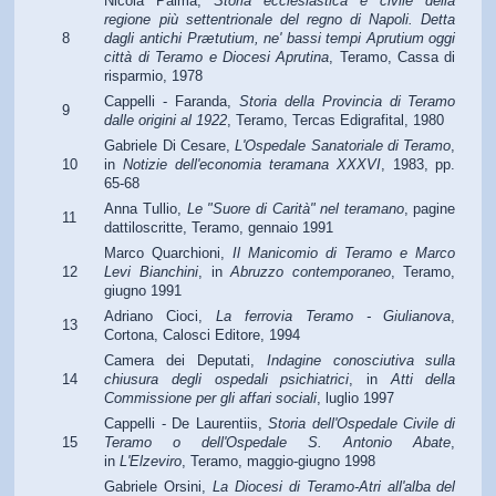
Nicola Palma,
Storia ecclesiastica e civile della
regione più settentrionale del regno di Napoli. Detta
8
dagli antichi Prætutium, ne' bassi tempi Aprutium oggi
città di Teramo e Diocesi Aprutina
,
Teramo, Cassa di
risparmio, 1978
Cappelli - Faranda,
Storia della Provincia di Teramo
9
dalle origini al 1922
, Teramo, Tercas Edigrafital, 1980
Gabriele Di Cesare,
L'Ospedale Sanatoriale di Teramo
,
10
in
Notizie dell'economia teramana
XXXVI
, 1983, pp.
65-68
Anna Tullio,
Le "Suore di Carità" nel teramano
, pagine
11
dattiloscritte, Teramo, gennaio 1991
Marco Quarchioni,
Il Manicomio di Teramo e Marco
12
Levi Bianchini
, in
Abruzzo contemporaneo
, Teramo,
giugno 1991
Adriano Cioci,
La ferrovia Teramo - Giulianova
,
13
Cortona, Calosci Editore, 1994
Camera dei Deputati,
Indagine conosciutiva sulla
14
chiusura degli ospedali psichiatrici
, in
Atti della
Commissione per gli affari sociali
, luglio 1997
Cappelli - De Laurentiis,
Storia dell'Ospedale Civile di
15
Teramo o dell'Ospedale S. Antonio Abate
,
in
L'Elzeviro
, Teramo, maggio-giugno 1998
Gabriele Orsini,
La Diocesi di Teramo-Atri all'alba del