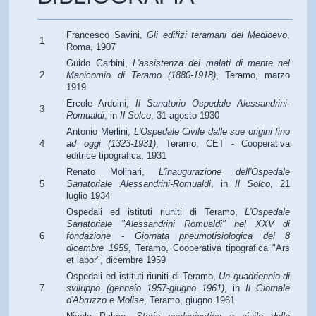
Francesco Savini,
Gli edifizi teramani del Medioevo
,
1
Roma, 1907
Guido Garbini,
L'assistenza dei malati di mente nel
2
Manicomio di Teramo (1880-1918)
, Teramo, marzo
1919
Ercole Arduini,
Il Sanatorio Ospedale Alessandrini-
3
Romualdi
, in
Il Solco
, 31 agosto 1930
Antonio Merlini,
L'Ospedale Civile dalle sue origini fino
4
ad oggi (1323-1931)
, Teramo, CET - Cooperativa
editrice tipografica, 1931
Renato Molinari,
L'inaugurazione dell'Ospedale
5
Sanatoriale Alessandrini-Romualdi
, in
Il Solco
, 21
luglio 1934
Ospedali ed istituti riuniti di Teramo,
L'Ospedale
Sanatoriale "Alessandrini Romualdi" nel XXV di
6
fondazione - Giornata pneumotisiologica del 8
dicembre 1959
, Teramo, Cooperativa tipografica "Ars
et labor", dicembre 1959
Ospedali ed istituti riuniti di Teramo,
Un quadriennio di
7
sviluppo (gennaio 1957-giugno 1961)
, in
Il Giornale
d'Abruzzo e Molise
, Teramo, giugno 1961