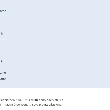
eramo
.it
Atri
eramo
ramo
iatrico.it © Tutti i diritti sono riservati. La
e immagini è consentita solo previa citazione.