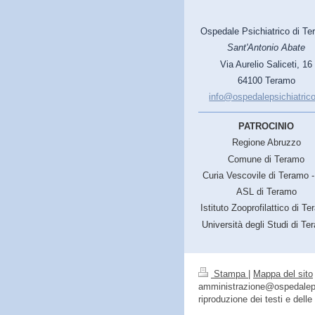
Ospedale Psichiatrico di T
Sant'Antonio Abate
Via Aurelio Saliceti, 16
64100 Teramo
info@ospedalepsichiatrico
PATROCINIO
Regione Abruzzo
Comune di Teramo
Curia Vescovile di Teramo - 
ASL di Teramo
Istituto Zooprofilattico di T
Università degli Studi di Te
Stampa
|
Mappa del sito
amministrazione@ospedalepsich
riproduzione dei testi e dell