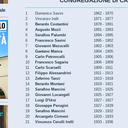
CONGREGAZIONE DI CA
ale
1
Domenico Savini
1862 - 1870
2
Vincenzo Irelli
1871 - 1877
3
Berardo Costantini
1878 - 1891
4
Augusto Muzii
1891 - 1893
5
Serafino Palumbi
1894 - 1895
6
Francesco Savini
1895 - 1902
7
Giovanni Mezucelli
1902 - 1903
8
Gaetano Manca
1904 - 1905
9
Carlo Petroncelli
1905 - 1906
10
Francesco Sagaria
1906 - 1909
11
Carlo Scarselli
1909 - 1911
12
Filippo Alessandrini
1911 - 1913
13
Zeferino Tanzi
1913 - 1918
14
Berardo Montani
1919 - 1921
15
Serafino Mancini
1921 - 1925
16
Giovanni Lucangeli
1925 - 1927
17
Luigi D'Ursi
1927 - 1927
18
Giuseppe Perugini
1927 - 1929
19
Serafino Mancini
1929 - 1932
20
Arcangelo Cirmeni
1933 - 1933
21
Vincenzo Cerulli Irelli
1933 - 1936