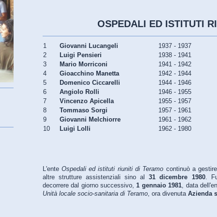
OSPEDALI ED ISTITUTI RI
1
Giovanni Lucangeli
1937 - 1937
2
Luigi Pensieri
1938 - 1941
3
Mario Morriconi
1941 - 1942
4
Gioacchino Manetta
1942 - 1944
5
Domenico Ciccarelli
1944 - 1946
6
Angiolo Rolli
1946 - 1955
7
Vincenzo Apicella
1955 - 1957
8
Tommaso Sorgi
1957 - 1961
9
Giovanni Melchiorre
1961 - 1962
10
Luigi Lolli
1962 - 1980
L'ente
Ospedali ed istituti riuniti di Teramo
continuò a gestire
altre strutture assistenziali sino al
31 dicembre 1980
. F
decorrere dal giorno successivo,
1 gennaio 1981
, data dell'e
Unità locale socio-sanitaria di Teramo
, ora divenuta
Azienda s